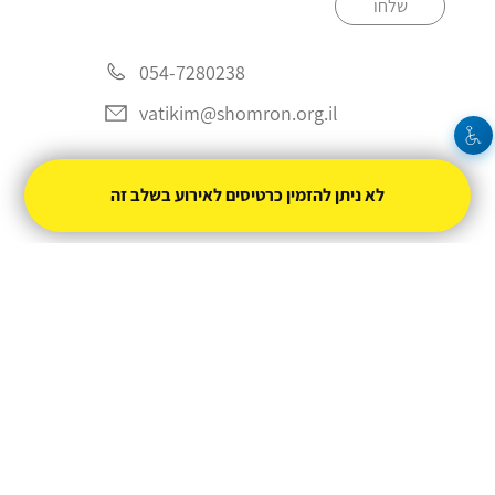
שלחו
054-7280238
vatikim@shomron.org.il
לא ניתן להזמין כרטיסים לאירוע בשלב זה
מופעל על ידי
טיקצ'אק
- למכור כרטיסים זה קל
|
טיקצ'אק לייב
אירוע בקטגוריית
הופעות חיות
חברת טיקצ'אק אינה אחראית על המכירה ועל
התוכן באתר.
החברה מספקת מערכת מתקדמת למכירת כרטיסים
אונליין עבור המפיק.