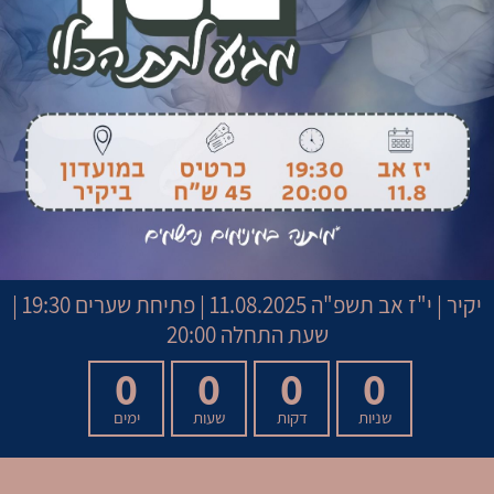
יקיר
|
י"ז אב תשפ"ה
11.08.2025 | פתיחת שערים 19:30 |
שעת התחלה 20:00
0
0
0
0
שניות
דקות
שעות
ימים